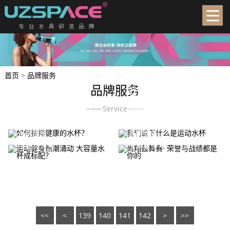
首页
>
品牌服务
品牌服务
我们说下什么是运动水
如何抉择健康的水杯？
杯
Service
品牌服务
运动健身热潮涌动 大
品牌服务
尚翔鼓舞赛· 荣誉与战
容量水杯成标配？
绩都是你的
了解更多
了解更多
品牌服务
品牌服务
了解更多
了解更多
<<
<
139
140
141
142
>
>>